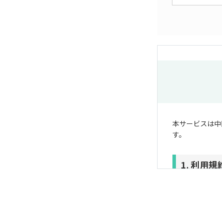
本サービスは中
す。
1. 利用
ユーザーの皆様
生活協同組合中
生生活応援サイ