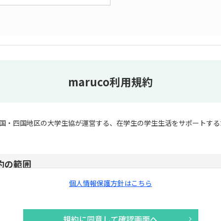
maruco利用規約
国・四国地区の大学生協が運営する、在学生の学生生活をサポートする
規約の範囲
個人情報保護方針はこちら
は岡山大学生活協同組合（以下「岡山大学生協」という）及び生活協同
国・四国事業連合（以下「大学生協中国四国事業連合」という）が運営
ト「maruco」（以下「当サイト」という）の利用に関し、以下の利用
規約に同意して確認画面へ