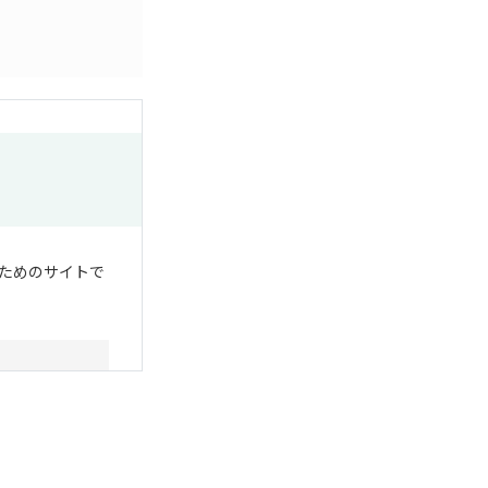
ためのサイトで
組合連合会大学
する在学生の学
規約の内容を承