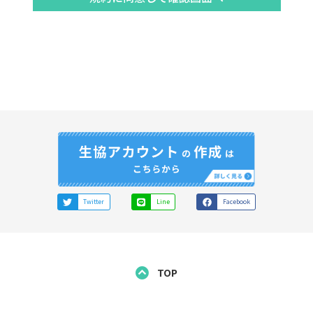
るものとします。
他に、当サイト内の個別サービスの利用規約が存在する場合は、その利
することになります。
からリンクされた大学生協中国四国事業連合に属する会員大学生協（以
の他サイトの利用規約が存在する場合は、その利用規約の内容を承諾の
ザーの資格
できるユーザーは以下の方です。
協に係る大学の学生およびその保護者
Twitter
Line
Facebook
ント
の利用に際して、情報を登録のうえ、アカウントの作成（以下「生協ア
TOP
となります。この場合、ユーザーの皆さまは、真実、正確かつ完全な情
、常に最新の情報となるよう修正しなければなりません。
皆さまは、本サービスの利用にて認証情報を登録する場合、これを不正