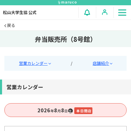
maruco
松山大学生協 公式
戻る
弁当販売所（8号館）
営業カレンダー
/
店舗紹介
営業カレンダー
2026
8
8
年
⽉
⽇
土
本日閉店