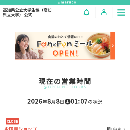
maruco
高知県公立大学生協（高知
県立大学） 公式
現在の営業時間
Opening hours
2026
8
8
01:07
年
⽉
⽇
の状況
土
CLOSE
永国寺ショップ
明日以降