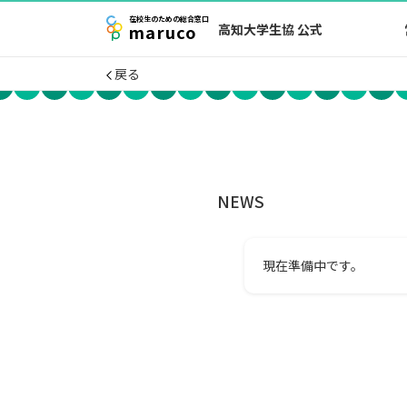
在校生
のための
総合窓口
maruco
高知大学生協 公式
戻る
NEWS
現在準備中です。