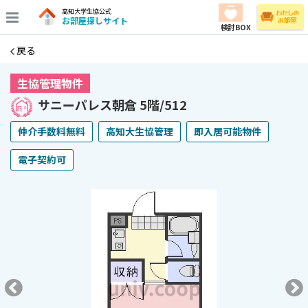
高知大学生協公式
お部屋探しサイト
検討BOX
戻る
生協管理物件
サニーパレス朝倉 5階/512
仲介手数料無料
高知大生協管理
即入居可能物件
電子契約可