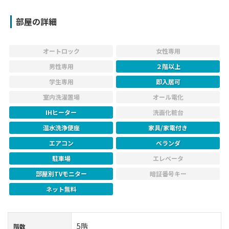
部屋の詳細
オートロック
女性専用
男性専用
２階以上
学生専用
即入居可
室内洗濯置場
オール電化
IHヒーター
洗面化粧台
温水洗浄便座
家具/家電付き
エアコン
ベランダ
駐車場
エレベータ
部屋別TVモニター
暗証番号キー
ネット無料
5階
階数