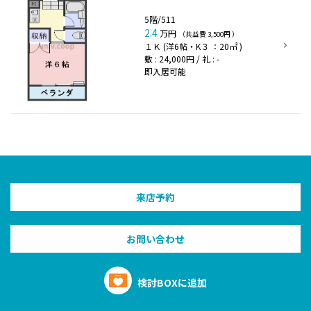
5階/511
2.4
万円
（共益費 3,500円 ）
１Ｋ (洋6帖・K３ ：20㎡ )
敷 : 24,000円 / 礼 : -
即入居可能
来店予約
お問い合わせ
検討BOXに追加