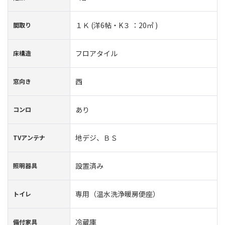
１Ｋ (洋6帖・K３ ：20㎡ )
間取り
フロアタイル
床構造
西
窓向き
あり
コンロ
地デジ、ＢＳ
TVアンテナ
設置済み
照明器具
専用（温水洗浄暖房便座）
トイレ
冷蔵庫
備付家具