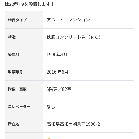
は32型TVを設置します！
アパート・マンション
物件タイプ
鉄筋コンクリート造（ＲＣ）
構造
1990年3月
築年⽉
2016 年6月
改築年月
5階建／82室
階数∕室数
なし
エレベーター
高知県高知市朝倉丙1990-2
所在地