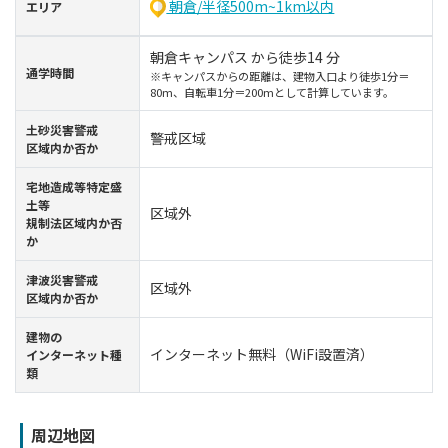
朝倉/半径500m~1km以内
エリア
朝倉キャンパス から徒歩14 分
通学時間
※キャンパスからの距離は、建物入口より徒歩1分＝
80m、自転車1分＝200mとして計算しています。
⼟砂災害警戒
警戒区域
区域内か否か
宅地造成等特定盛
土等
区域外
規制法区域内か否
か
津波災害警戒
区域外
区域内か否か
建物の
インターネット無料（WiFi設置済）
インターネット種
類
周辺地図