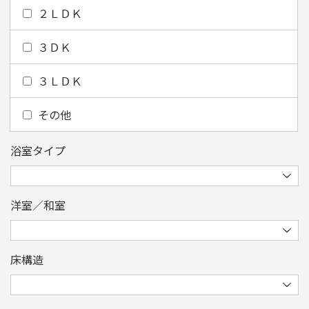
２ＬＤＫ
３ＤＫ
３ＬＤＫ
その他
浴室タイプ
洋室／和室
床構造