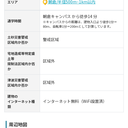
朝倉/半径500m~1km以内
エリア
朝倉キャンパス から徒歩14 分
通学時間
※キャンパスからの距離は、建物入口より徒歩1分＝
80m、自転車1分＝200mとして計算しています。
⼟砂災害警戒
警戒区域
区域内か否か
宅地造成等特定盛
土等
区域外
規制法区域内か否
か
津波災害警戒
区域外
区域内か否か
建物の
インターネット無料（WiFi設置済）
インターネット種
類
周辺地図