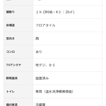
１Ｋ (洋6帖・K３ ：20㎡ )
間取り
フロアタイル
床構造
西
窓向き
あり
コンロ
地デジ、ＢＳ
TVアンテナ
設置済み
照明器具
専用（温水洗浄暖房便座）
トイレ
冷蔵庫
備付家具