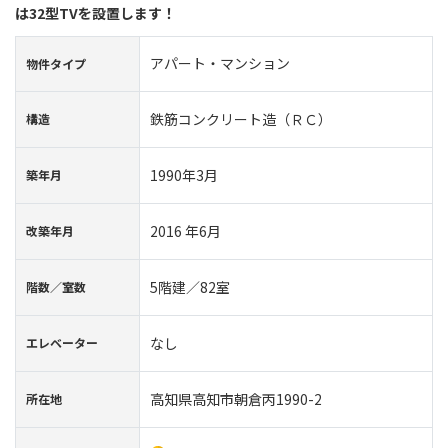
は32型TVを設置します！
アパート・マンション
物件タイプ
鉄筋コンクリート造（ＲＣ）
構造
1990年3月
築年⽉
2016 年6月
改築年月
5階建／82室
階数∕室数
なし
エレベーター
高知県高知市朝倉丙1990-2
所在地