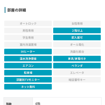
部屋の詳細
オートロック
女性専用
男性専用
２階以上
学生専用
即入居可
室内洗濯置場
オール電化
IHヒーター
洗面化粧台
温水洗浄便座
家具/家電付き
エアコン
ベランダ
駐車場
エレベータ
部屋別TVモニター
暗証番号キー
ネット無料
4階
階数