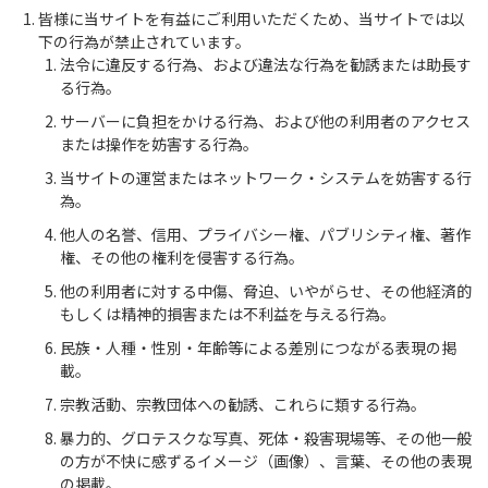
皆様に当サイトを有益にご利用いただくため、当サイトでは以
下の行為が禁止されています。
法令に違反する行為、および違法な行為を勧誘または助長す
る行為。
サーバーに負担をかける行為、および他の利用者のアクセス
または操作を妨害する行為。
当サイトの運営またはネットワーク・システムを妨害する行
為。
他人の名誉、信用、プライバシー権、パブリシティ権、著作
権、その他の権利を侵害する行為。
他の利用者に対する中傷、脅迫、いやがらせ、その他経済的
もしくは精神的損害または不利益を与える行為。
民族・人種・性別・年齢等による差別につながる表現の掲
載。
宗教活動、宗教団体への勧誘、これらに類する行為。
暴力的、グロテスクな写真、死体・殺害現場等、その他一般
の方が不快に感ずるイメージ（画像）、言葉、その他の表現
の掲載。