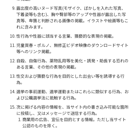
露出度の高いヌード写真(モザイク、ぼかしを入れた写真、
下着姿等も含む)、胸や臀部等のアップや性器が露出した写
真等、卑猥と判断される画像の掲載。イラストや絵画等もこ
れに含みます。
性行為や性器に該当する言葉、猥褻的な表現の掲載。
児童買春・ポルノ、無修正ビデオ映像のダウンロードサイト
等へのリンク掲載。
自殺、自傷行為、薬物乱用等を美化・誘発・助長する恐れの
ある言葉、その他の表現の掲載。
性交および猥褻な行為を目的とした出会い等を誘導する行
為。
選挙の事前運動、選挙運動またはこれらに類似する行為、お
よび公職選挙法に抵触する行為。
次に掲げる内容の情報を、当サイト内の書き込み可能な箇所
に投稿し、又はメッセージで送信する行為。
商業用の広告、宣伝を目的とする情報。ただし当サイト
公認のものを除く。