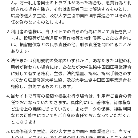
ん。万一利用者同士のトラブルがあった場合も、悪質行為と判
断される場合を除き、それは当事者同士で解決するものとし、
広島修道大学生協、及び大学生協中国四国事業連合ではその責
任を負わないものとします。
利用者の皆様は、当サイトでの自らの行為において責任を負い
ます。投稿等が法令違反や著作権等の権利侵害にあたる場合に
は、損害賠償などの民事責任の他、刑事責任を問われることが
あります。
法律または利用規約の条項のいずれかに、あなたまたは他の利
用者が従わない場合には、あなたが大学生協中国四国事業連合
に対して有する権利、主張、法的措置、訴訟、訴訟手続きのす
べてから広島修道大学生協、及び大学生協中国四国事業連合を
免除し、放免するものとします。
当サイトで写真の投稿や掲載を行う場合は、利用者ご自身の責
任でおこなっていただきます。具体的には、著作権、肖像権な
ど法令上の義務に従っているか、またデータの保存、複製利用
などの可能性についてもご自身の責任でおこなっていただくこ
とになります
広島修道大学生協、及び大学生協中国四国事業連合は、当サイ
トのサービスをいつでも任意の理由で中断・変更することがで