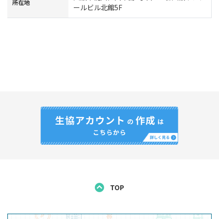
所在地
ールビル北館5F
TOP