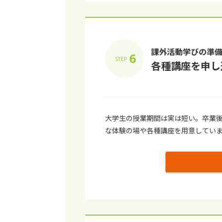
課外活動学びの準
6
STEP
各種講座を申し
⼤学⽣の授業期間は実は短い。卒業
な体験の場や各種講座を⽤意してい