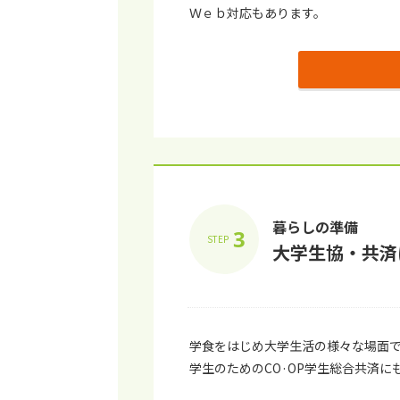
Ｗｅｂ対応もあります。
暮らしの準備
3
STEP
⼤学⽣協・共済
学⾷をはじめ⼤学⽣活の様々な場⾯
学生のためのCO·OP学生総合共済に