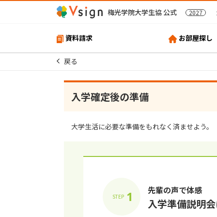
梅光学院大学生協 公式
2027
資料請求
お部屋探し
戻る
⼊学確定後の準備
⼤学⽣活に必要な準備をもれなく済ませよう。
先輩の声で体感
1
STEP
⼊学準備説明会