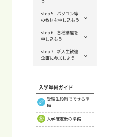
う
step 5
パソコン等
の教材を申し込もう
step 6
各種講座を
申し込もう
step 7
新⼊⽣歓迎
企画に参加しよう
入学準備ガイド
受験生段階でできる準
備
入学確定後の準備