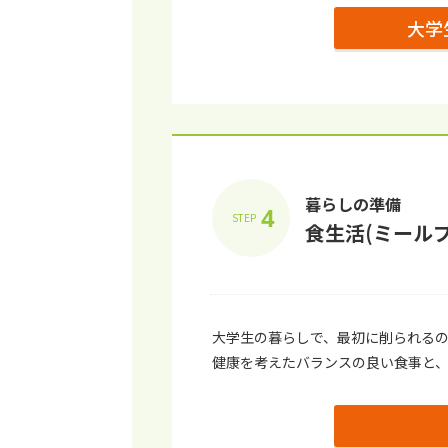
⼤学
暮らしの準備
4
STEP
⾷⽣活(ミール
⼤学⽣の暮らしで、最初に削られる
健康を考えたバランスの良い⾷事と