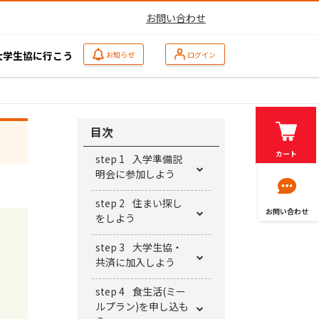
お問い合わせ
大学生協に行こう
お知らせ
ログイン
目次
カート
step 1
⼊学準備説
明会に参加しよう
step 2
住まい探し
お問い合わせ
をしよう
step 3
⼤学⽣協・
共済に加⼊しよう
step 4
⾷⽣活(ミー
ルプラン)を申し込も