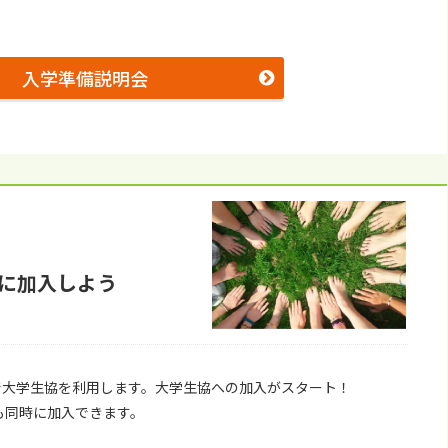
入学準備説明会
に加⼊しよう
で⼤学⽣協を利⽤します。⼤学⽣協への加⼊がスタート！
も同時に加入できます。