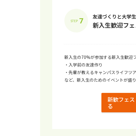
友達づくりと⼤学
7
STEP
新⼊⽣歓迎フェ
新⼊⽣の70%が参加する新⼊⽣歓迎
・⼊学前の友達作り
・先輩が教えるキャンパスライフツ
など、新⼊⽣のためのイベントが盛
新歓フェス
る