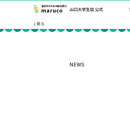
在校生
のための
総合窓口
maruco
山口大学生協 公式
戻る
NEWS