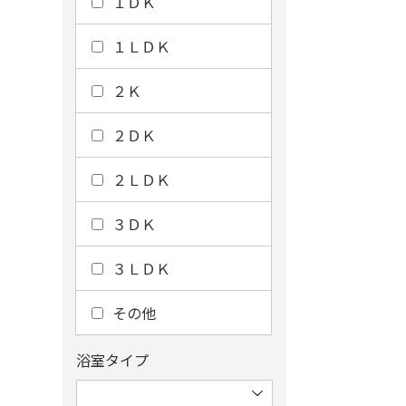
１ＤＫ
１ＬＤＫ
２Ｋ
２ＤＫ
２ＬＤＫ
３ＤＫ
３ＬＤＫ
その他
浴室タイプ