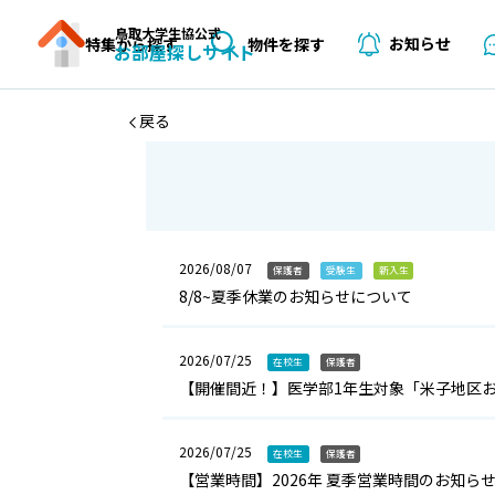
鳥取大学生協公式
お知らせ
特集から探す
物件を探す
お部屋探しサイト
戻る
2026/08/07
保護者
受験生
新入生
8/8~夏季休業のお知らせについて
2026/07/25
在校生
保護者
【開催間近！】医学部1年生対象「米子地区
2026/07/25
在校生
保護者
【営業時間】2026年 夏季営業時間のお知ら