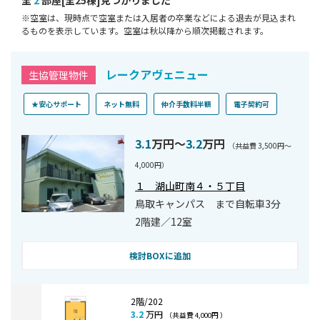
全
2
部屋[全25棟]⾒つかりました
※空室は、現時点で空室または⼊居者の卒業などによる退去が⾒込まれ
るものを表⽰しています。空室は秋以降から順次掲載されます。
レークアヴェニュー
生協管理物件
★安心サポート
ネット無料
仲介手数料半額
電子契約可
3.1
万円〜
3.2
万円
（共益費 3,500円〜
4,000円）
１ 湖山町南４・５丁目
鳥取キャンパス まで自転車3分
2階建／12室
検討BOXに追加
2階/202
3.2
万円
（共益費 4,000円 ）