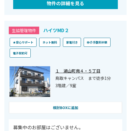
物件の詳細を見る
ハイツMD２
生協管理物件
★安心サポート
ネット無料
家電付き
仲介手数料半額
電子契約可
１ 湖山町南４・５丁目
鳥取キャンパス まで徒歩1分
3階建／9室
検討BOXに追加
募集中のお部屋はございません。