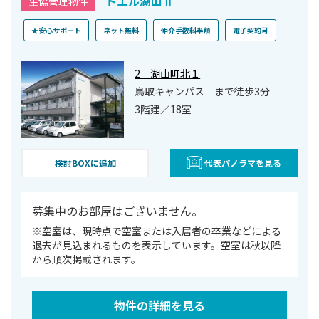
ドエル湖山Ⅱ
生協管理物件
★安心サポート
ネット無料
仲介手数料半額
電子契約可
2 湖山町北１
鳥取キャンパス まで徒歩3分
3階建／18室
検討BOXに追加
代表パノラマを見る
募集中のお部屋はございません。
※空室は、現時点で空室または⼊居者の卒業などによる
退去が⾒込まれるものを表⽰しています。空室は秋以降
から順次掲載されます。
物件の詳細を見る