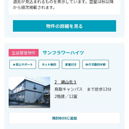
退去が⾒込まれるものを表⽰しています。空室は秋以降
から順次掲載されます。
物件の詳細を見る
サンフラワーハイツ
生協管理物件
★安心サポート
ネット無料
家電付き
仲介手数料半額
2 湖山北３
鳥取キャンパス まで徒歩13分
2階建／12室
検討BOXに追加