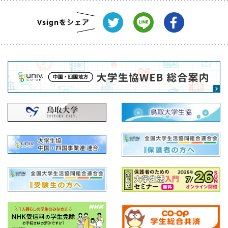
本サービスの利用に際して、情報を登録のうえ、アカ
ウントの作成（以下「生協アカウント」という）が必
要となる場合があります。この場合、ユーザーの皆さ
まは、真実、正確かつ完全な情報を登録しなければな
らず、常に最新の情報となるよう修正しなければなり
ません。
ユーザーの皆さまは、本サービスの利用にて認証情報
を登録する場合、これを不正に利用されないようご自
身の責任で厳重に管理しなければなりません。鳥取大
学生協は、登録された認証情報を利用して行われた一
切の行為を、ユーザーご本人の行為とみなすことがで
きます。
生協アカウントに関しては、「生協アカウント利用規
約」をご確認ください。
4. 禁止行為
皆様に当サイトを有益にご利用いただくため、当サイトでは
以下の行為が禁止されています。