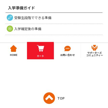
を承諾の上、利用するものとします。
入学準備ガイド
この利用規約の他に、当サイト内の個別サービスの利用規約
が存在する場合は、その利用規約の内容を承諾の上、利用す
受験生段階でできる準備
ることになります。
また、当サイトからリンクされた大学生協中国四国事業連合
入学確定後の準備
に属する会員大学生協（以下「会員大学生協」という）等の
他サイトの利用規約が存在する場合は、その利用規約の内容
を承諾の上、利用することになります。
サポーターズ
HOME
お問い合わせ
コミュニティー
カート
2. ユーザーの資格
当サイトを利用できるユーザーは以下の方です。
鳥取大学生協に係る大学の受験生およびその保護者
鳥取大学生協に係る大学の入学が決まった方およびそ
の保護者
TOP
3. アカウント