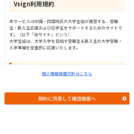
Vsign利用規約
本サービスは中国・四国地区の大学生協が運営する、受験
生・新入生応援および在学生をサポートするためのサイトで
す。（以下「当サイト」という）
大学生協は、大学入学を目指す受験生＆新入生の大学受験・
入学準備を全面的に応援いたします。
ご利用規約 (2022年6月1日改正)
個人情報保護方針はこちら
1. 利用規約の範囲
規約に同意して確認画面へ
ユーザーの皆様は鳥取大学生活協同組合（以下「鳥取大学生
協」という）及び生活協同組合連合会大学生活協同組合中
国・四国事業連合（以下「大学生協中国四国事業連合」とい
う）が運営する 受験生・新入生応援サイト「Vsign」（以下
「当サイト」という）の利用に関し、以下の利用規約の内容