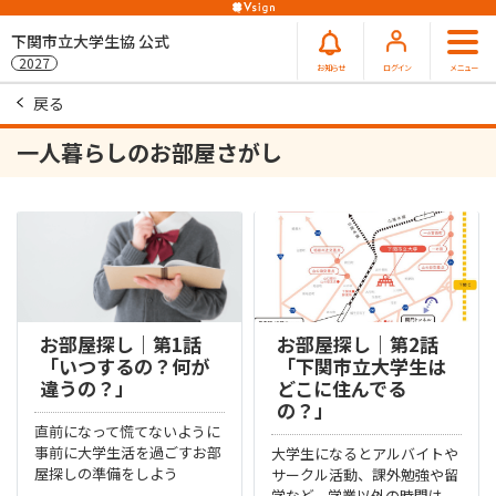
下関市立大学生協 公式
2027
お知らせ
ログイン
メニュー
戻る
一人暮らしのお部屋さがし
お部屋探し｜第1話
お部屋探し｜第2話
「いつするの？何が
「下関市立大学生は
違うの？」
どこに住んでる
の？」
直前になって慌てないように
事前に大学生活を過ごすお部
大学生になるとアルバイトや
屋探しの準備をしよう
サークル活動、課外勉強や留
学など、学業以外の時間は