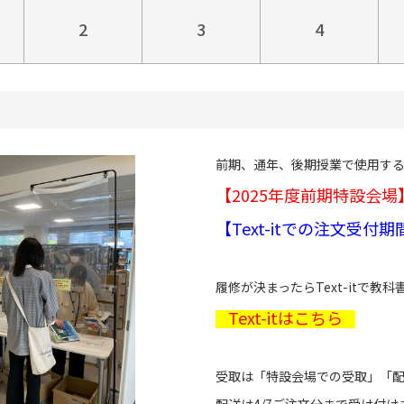
2
3
4
前期、通年、後期授業で使用す
【2025年度前期特設会
【Text-itでの注文受付期
履修が決まったらText-itで教
Text-itはこちら
受取は「特設会場での受取」「