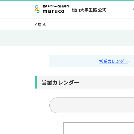
在校生
のための
総合窓口
maruco
松山大学生協 公式
戻る
営業カレンダー
営業カレンダー