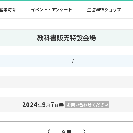
営業時間
イベント・アンケート
生協WEBショップ
教科書販売特設会場
/
2024
9
7
お問い合わせください
年
⽉
⽇
土
9 月