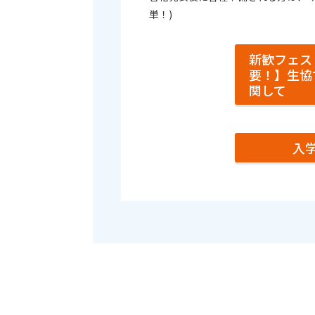
単！)
新歓フェス
要！】生協
関して
入