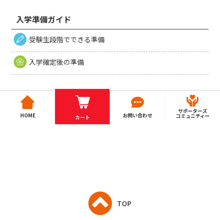
ト」という）の利用に関し、以下の利用規約の内容を承諾の
入学準備ガイド
上、利用するものとします。
この利用規約の他に、当サイト内の個別サービスの利用規約
受験生段階でできる準備
が存在する場合は、その利用規約の内容を承諾の上、利用す
ることになります。
入学確定後の準備
また、当サイトからリンクされた大学生協中国四国事業連合
に属する会員大学生協（以下「会員大学生協」という）等の
他サイトの利用規約が存在する場合は、その利用規約の内容
を承諾の上、利用することになります。
サポーターズ
HOME
お問い合わせ
コミュニティー
カート
2. ユーザーの資格
当サイトを利用できるユーザーは以下の方です。
高知県公立大学生協（高知工科大学）に係る大学の受
験生およびその保護者
高知県公立大学生協（高知工科大学）に係る大学の入
TOP
学が決まった方およびその保護者