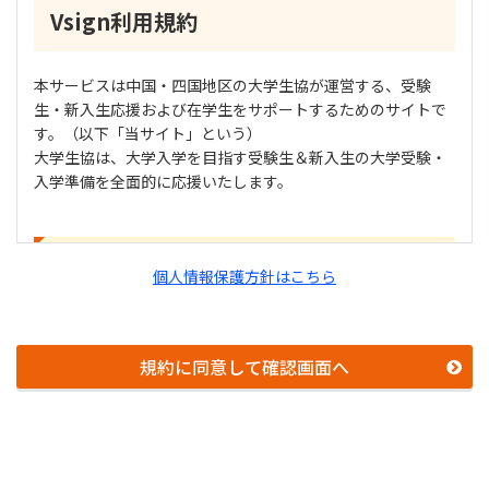
Vsign利用規約
本サービスは中国・四国地区の大学生協が運営する、受験
生・新入生応援および在学生をサポートするためのサイトで
す。（以下「当サイト」という）
大学生協は、大学入学を目指す受験生＆新入生の大学受験・
入学準備を全面的に応援いたします。
ご利用規約 (2022年6月1日改正)
個人情報保護方針はこちら
1. 利用規約の範囲
規約に同意して確認画面へ
ユーザーの皆様は高知県公立大学生活協同組合 香美キャン
パス（以下「高知県公立大学生協（高知工科大学）」とい
う）及び生活協同組合連合会大学生活協同組合中国・四国事
業連合（以下「大学生協中国四国事業連合」という）が運営
する 受験生・新入生応援サイト「Vsign」（以下「当サイ