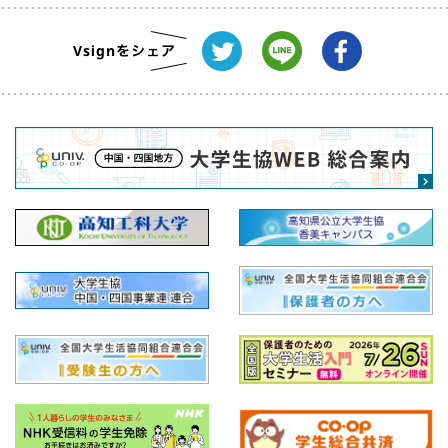
3. アカウント
本サービスの利用に際して、情報を登録のうえ、アカ
ウントの作成（以下「生協アカウント」という）が必
要となる場合があります。この場合、ユーザーの皆さ
まは、真実、正確かつ完全な情報を登録しなければな
らず、常に最新の情報となるよう修正しなければなり
ません。
ユーザーの皆さまは、本サービスの利用にて認証情報
を登録する場合、これを不正に利用されないようご自
身の責任で厳重に管理しなければなりません。高知県
公立大学生協（高知工科大学）は、登録された認証情
報を利用して行われた一切の行為を、ユーザーご本人
の行為とみなすことができます。
生協アカウントに関しては、「生協アカウント利用規
約」をご確認ください。
4. 禁止行為