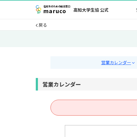
在校生
のための
総合窓口
maruco
高知大学生協 公式
戻る
営業カレンダー
営業カレンダー