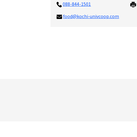
088-844-1501
food@kochi-univcoop.com