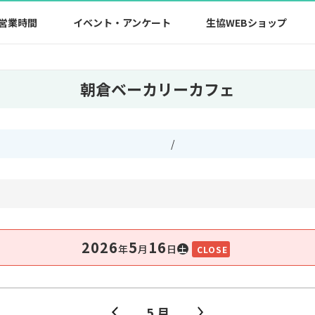
営業時間
イベント・アンケート
生協WEBショップ
朝倉ベーカリーカフェ
/
2026
5
16
年
⽉
⽇
土
CLOSE
5 月