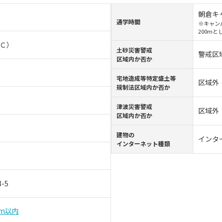
朝倉キャ
通学時間
※キャン
200m
Ｃ）
⼟砂災害警戒
警戒区
区域内か否か
宅地造成等特定盛土等
区域外
規制法区域内か否か
津波災害警戒
区域外
区域内か否か
建物の
インタ
インターネット種類
-5
km以内