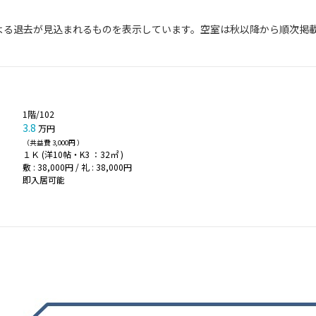
よる退去が⾒込まれるものを表⽰しています。空室は秋以降から順次掲
1階/102
3.8
万円
（共益費 3,000円 ）
１Ｋ (洋10帖・K3 ：32㎡ )
敷 : 38,000円 / 礼 : 38,000円
即入居可能