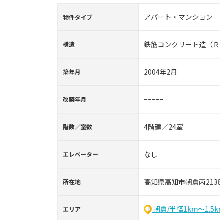
アパート・マンション
物件タイプ
鉄筋コンクリート造（Ｒ
構造
2004年2月
築年⽉
−−−−−
改築年月
4階建／24室
階数∕室数
なし
エレベーター
高知県高知市朝倉丙2138
所在地
朝倉/半径1km〜1.5
エリア