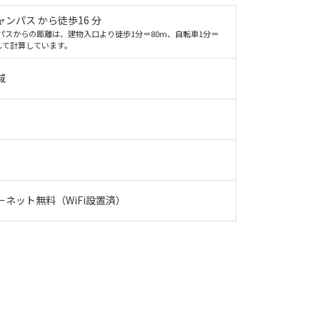
ンパス から徒歩16 分
パスからの距離は、建物入口より徒歩1分＝80m、自転車1分＝
として計算しています。
域
ーネット無料（WiFi設置済）