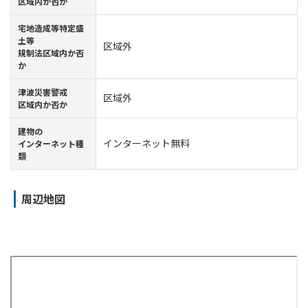
区域内か否か
宅地造成等特定盛
土等
区域外
規制法区域内か否
か
津波災害警戒
区域外
区域内か否か
建物の
インターネット無料
インターネット種
類
周辺地図