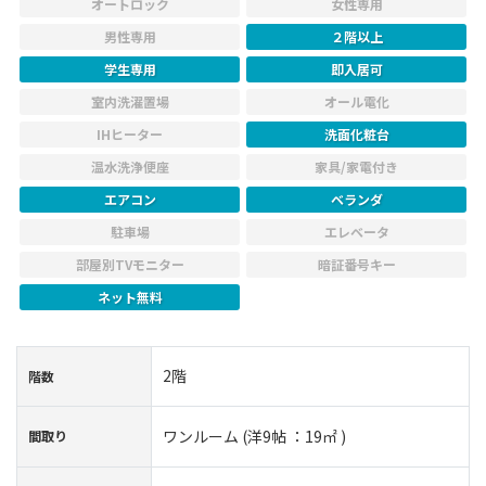
オートロック
女性専用
男性専用
２階以上
学生専用
即入居可
室内洗濯置場
オール電化
IHヒーター
洗面化粧台
温水洗浄便座
家具/家電付き
エアコン
ベランダ
駐車場
エレベータ
部屋別TVモニター
暗証番号キー
ネット無料
2階
階数
ワンルーム (洋9帖 ：19㎡ )
間取り