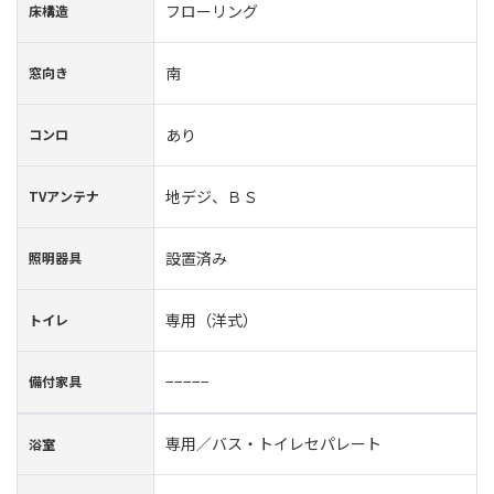
フローリング
床構造
南
窓向き
あり
コンロ
地デジ、ＢＳ
TVアンテナ
設置済み
照明器具
専用（洋式）
トイレ
−−−−−
備付家具
専用／バス・トイレセパレート
浴室