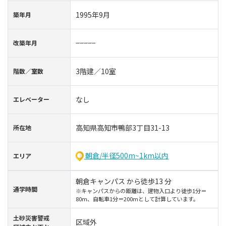
1995年9月
築年⽉
−−−−−
改築年月
3階建／10室
階数∕室数
なし
エレベーター
高知県高知市鴨部3丁目31-13
所在地
朝倉/半径500m~1km以内
エリア
朝倉キャンパス から徒歩13 分
通学時間
※キャンパスからの距離は、建物入口より徒歩1分＝
80m、自転車1分＝200mとして計算しています。
⼟砂災害警戒
区域外