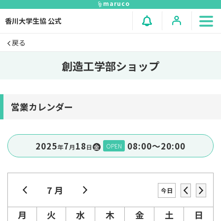
maruco
香川大学生協 公式
戻る
創造工学部ショップ
営業カレンダー
2025
7
18
08:00〜20:00
OPEN
年
⽉
⽇
金
7 月
今日
月
火
水
木
金
土
日