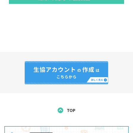
し、以下の利用規約の内容を承諾の上、利用するものと
します。
この利用規約の他に、当サイト内の個別サービスの利用
規約が存在する場合は、その利用規約の内容を承諾の
上、利用することになります。
また、当サイトからリンクされた大学生協中国四国事業
連合に属する会員大学生協（以下「会員大学生協」とい
う）等の他サイトの利用規約が存在する場合は、その利
用規約の内容を承諾の上、利用することになります。
2. ユーザーの資格
当サイトを利用できるユーザーは以下の方です。
香川大学生協に係る大学の学生およびその保護者
TOP
3. アカウント