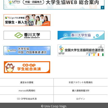
本サービスの利用に際して、情報を登録のうえ、アカ
ウントの作成（以下「生協アカウント」という）が必
要となります。この場合、ユーザーの皆さまは、真
実、正確かつ完全な情報を登録しなければならず、常
に最新の情報となるよう修正しなければなりません。
ユーザーの皆さまは、本サービスの利用にて認証情報
を登録する場合、これを不正に利用されないようご自
身の責任で厳重に管理しなければなりません。香川大
学生協は、登録された認証情報を利用して行われた一
切の行為を、ユーザーご本人の行為とみなすことがで
きます。
生協アカウントに関しては、「生協アカウント利用規
約」をご確認ください。
運営会社情報
生協アカウント利用規約
4. 禁止行為
maruco利用規約
個人情報保護方針
皆様に当サイトを有益にご利用いただくため、当サイト
CO·OP学生総合共済
ログイン
では以下の行為が禁止されています。
© Univ Coop Vsign.