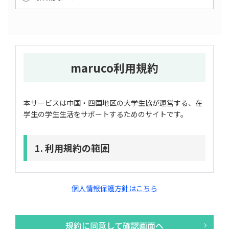
maruco利用規約
本サービスは中国・四国地区の大学生協が運営する、在
学生の学生生活をサポートするためのサイトです。
1. 利用規約の範囲
ユーザーの皆様は香川大学生活協同組合（以下「香川大
学生協」という）及び生活協同組合連合会大学生活協同
個人情報保護方針はこちら
組合中国・四国事業連合（以下「大学生協中国四国事業
連合」という）が運営する在学生の学生生活応援サイト
「maruco」（以下「当サイト」という）の利用に関
規約に同意して確認画面へ