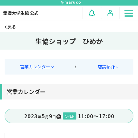
maruco
愛媛大学生協 公式
戻る
生協ショップ ひめか
営業カレンダー
/
店舗紹介
営業カレンダー
2023
5
9
11:00〜17:00
OPEN
年
⽉
⽇
火