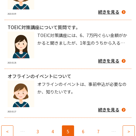
いけないことなのですか？
続きを見る
2023.03.09
TOEIC対策講座について質問です。
TOEIC対策講座には、6、7万円ぐらい金額がか
かると聞きましたが、1年生のうちから入るた
めには、入学後すぐにバイトを始めるべきでし
ょうか？ぜひ、意見を参考にさせてください☺️
続きを見る
2023.02.28
ちなみに、私はTOEIC対策講座の海外研修に参
加したいと思っているのですが、2年生になっ
オフラインのイベントについて
てから海外研修に参加するとしても、入学後す
オフラインのイベントは、事前申込が必要なの
ぐにバイトを始めないと、間に合わないんでし
か、知りたいです。
ょうか？
続きを見る
2023.02.27
<
…
3
4
5
6
7
…
>