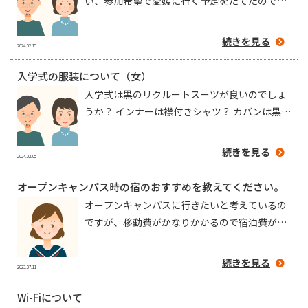
い、参加希望で愛媛に行く予定をたてたのです
が、申し込みの仕方がわかりません。 参加の方
法を、教えて下さい。よろしくお願いします。
続きを見る
2024.02.15
入学式の服装について（女）
入学式は黒のリクルートスーツが良いのでしょ
うか？ インナーは襟付きシャツ？ カバンは黒じ
ゃなくてもOK？ 先輩方はどのような格好で参
加されましたか？
続きを見る
2024.02.05
オープンキャンパス時の宿のおすすめを教えてください。
オープンキャンパスに行きたいと考えているの
ですが、移動費がかなりかかるので宿泊費が安
いところをご存知でしたら教えていただけませ
んか。
続きを見る
2023.07.11
Wi-Fiについて