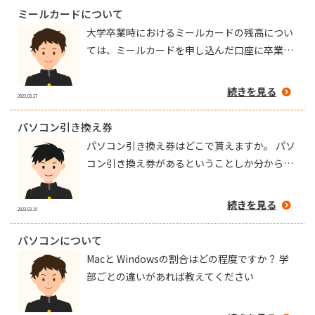
よろしくお願いします🙇‍♀️
ミールカードについて
大学卒業時におけるミールカードの残高につい
ては、ミールカードを申し込んだ口座に卒業年
の5月頃返金されるとお聞きしました。 ミール
カード申し込みにはペイジーを利用したのです
続きを見る
2023.03.27
が、その場合は返金がどうなるのか教えて頂き
たいです。
パソコン引き換え券
パソコン引き換え券はどこで貰えますか。 パソ
コン引き換え券があるということしか分から
ず、どこで貰えるのかまでは分かってないで
す。
続きを見る
2023.03.19
パソコンについて
Macと Windowsの割合はどの程度ですか？ 学
部ごとの違いがあれば教えてください