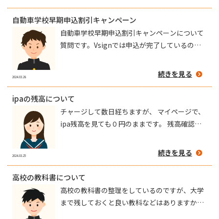
自動車学校早期申込割引キャンペーン
自動車学校早期申込割引キャンペーンについて
質問です。Vsignでは申込が完了しているので
すが、入学準備Guidebookには「生協ショップ
でのお支払い手続きの際に申し込みの旨をお伝
続きを見る
2024.03.28
えください。｣と書いてあり、その下に事前申込
期限 2024年3月31日と書いてあります。この事
ipaの残高について
前申込というのは生協ショップでの支払い手続
チャージして数日経ちますが、 マイページで、
きのことなのか、Vsignでの申込みのことなの
ipa残高を見ても０円のままです。 残高確認は
か分かりません。また、生協ショップでの支払
レシートのみですか？他に確認する方法はあり
い手続きが何なのかも書いていなくて分からな
ますか。よろしくお願いします。
続きを見る
いので教えて欲しいです。
2024.03.25
高校の教科書について
高校の教科書の整理をしているのですが、大学
まで残しておくと良い教科などはありますか。
社会共創学部の環境デザイン学科に入学する予