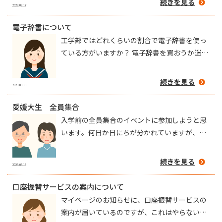
続きを見る
2023.03.17
電子辞書について
工学部ではどれくらいの割合で電子辞書を使っ
ている方がいますか？ 電子辞書を買おうか迷っ
ていて教えて欲しいです。
続きを見る
2023.03.13
愛媛大生 全員集合
入学前の全員集合のイベントに参加しようと思
います。何日か日にちが分かれていますが、そ
の中の一日に参加すればいい感じですか？ 友
達もできると思うので、参加人数が多い日がい
続きを見る
2023.03.13
いのかなとも思いますが。どんな感じなのか教
えていただけたらと思います。よろしくお願い
口座振替サービスの案内について
します。
マイページのお知らせに、口座振替サービスの
案内が届いているのですが、これはやらないと