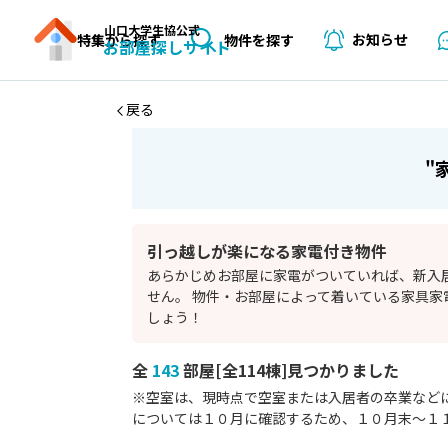
山口大学生協公式
お知らせ
特集から探す
物件を探す
お部屋探しサイト
戻る
"
引っ越しが楽になる家電付き物件
あらかじめお部屋に家電がついていれば、新入
せん。 物件・お部屋によって着いている家具
しょう！
全
143
部屋[全114棟]⾒つかりました
※空室は、現時点で空室または⼊居者の卒業など
については１０月に確認するため、１０月末～１