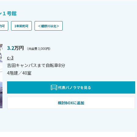
ン１号館
約可
1年契約可
＜椹野川以北＞
3.2
万円
（共益費 3,000円）
c-3
吉田キャンパスまで自転車8分
4階建／40室
代表パノラマを見る
検討BOXに追加