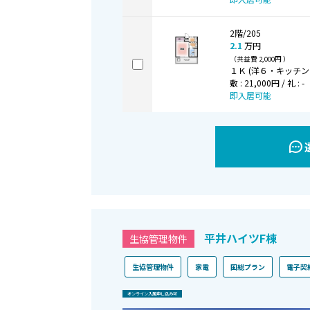
2階/205
2.1
万円
（共益費 2,000円 ）
１Ｋ (洋６・キッチン３
敷 : 21,000円 / 礼 : -
即入居可能
平井ハイツF棟
生協管理物件
生協管理物件
家電
国総プラン
電子契
オンライン⼊居申し込み可