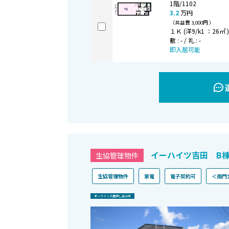
1階/1102
3.2
万円
（共益費 3,000円 ）
１Ｋ (洋9/k1 ：26㎡ 
敷 : - / 礼 : -
即入居可能
イーハイツ吉田 B
生協管理物件
生協管理物件
家電
電子契約可
＜南門
オンライン⼊居申し込み可