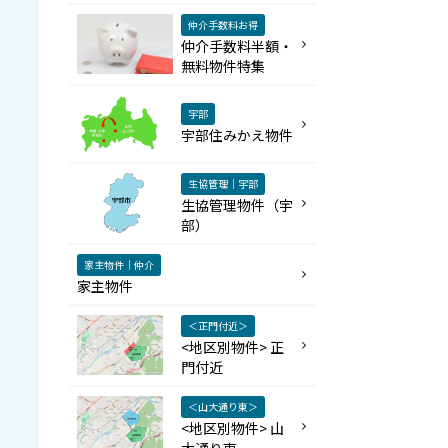
仲介手数料お得
仲介手数料半額・
無料物件特集
宇部
宇部住みかえ物件
生協管理｜宇部
生協管理物件（宇
部）
家主物件｜仲介
家主物件
＜正門付近＞
<地区別物件> 正
門付近
＜山大通り東＞
<地区別物件> 山
大通り東