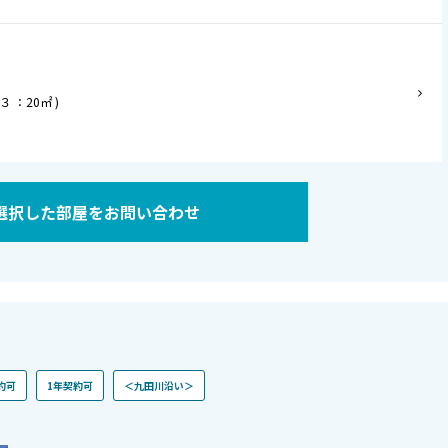
 ：20㎡ )
選択した部屋をお問い合わせ
約可
1年契約可
＜九田川沿い＞