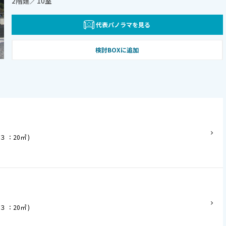
2階建／10室
代表パノラマを見る
検討BOXに追加
 ：20㎡ )
 ：20㎡ )