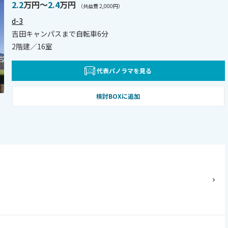
2.2
万円〜
2.4
万円
（共益費 2,000円）
d-3
吉田キャンパスまで自転車6分
2階建／16室
代表パノラマを見る
検討BOXに追加
)