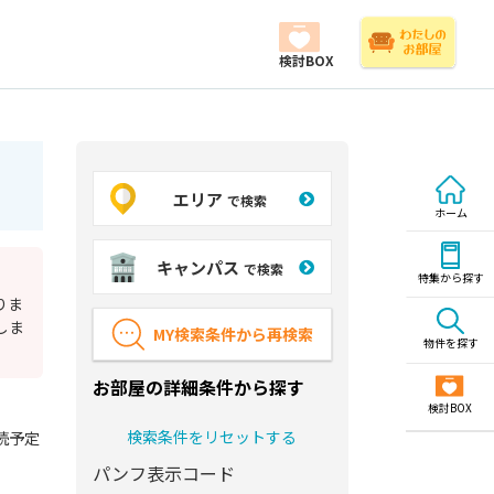
検討BOX
エリア
で検索
ホーム
キャンパス
で検索
特集から探す
りま
しま
MY検索条件から再検索
物件を探す
お部屋の詳細条件から探す
検討BOX
検索条件をリセットする
続予定
パンフ表示コード