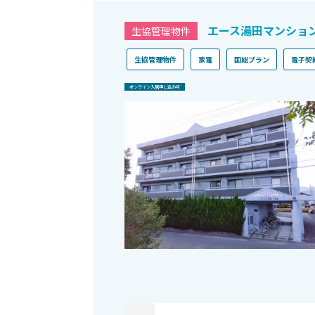
エース湯田マンショ
生協管理物件
生協管理物件
家電
国総プラン
電子契
オンライン⼊居申し込み可