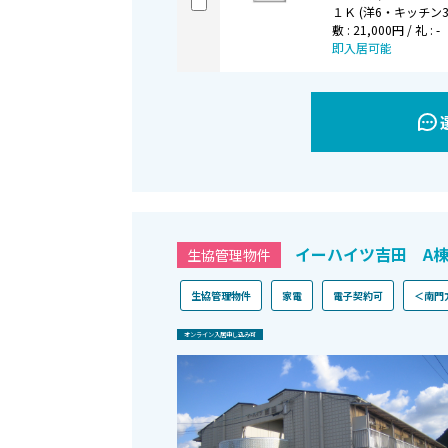
１Ｋ (洋6・キッチン3 
敷 : 21,000円 / 礼 : -
即入居可能
イーハイツ吉田 A
生協管理物件
生協管理物件
家電
電子契約可
＜南門
オンライン⼊居申し込み可