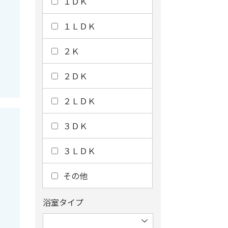
１ＤＫ
１ＬＤＫ
２Ｋ
２ＤＫ
２ＬＤＫ
３ＤＫ
３ＬＤＫ
その他
浴室タイプ