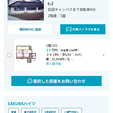
e-3
吉田キャンパスまで自転車4分
2階建／3室
検討BOXに追加
代表パノラマを見る
1階/102
2.5
万円
（共益費 3,000円 ）
２Ｋ (洋6・洋6/k3 ：0㎡ )
敷 : 25,000円 / 礼 : -
即入居可能
選択した部屋をお問い合わせ
SAKURAハイツ
家電
電子契約可
1年契約可
＜南門方向＞