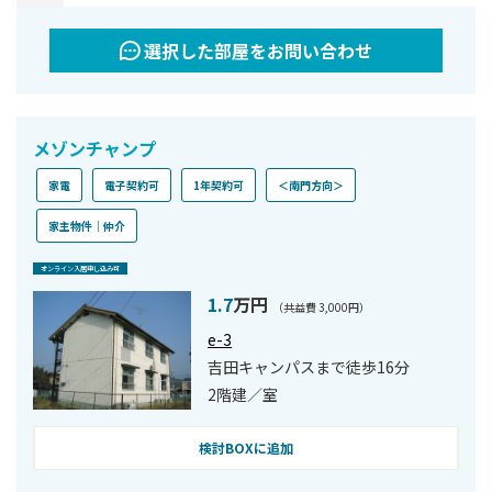
選択した部屋をお問い合わせ
メゾンチャンプ
家電
電子契約可
1年契約可
＜南門方向＞
家主物件｜仲介
オンライン⼊居申し込み可
1.7
万円
（共益費 3,000円）
e-3
吉田キャンパスまで徒歩16分
2階建／室
検討BOXに追加