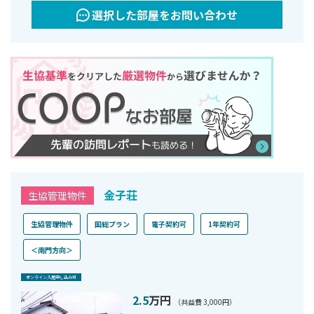
選択した部屋をお問い合わせ
金子荘
生協管理物件
生協管理物件
国総プラン
電子契約可
1年契約可
＜南門方向＞
オンライン⼊居申し込み可
2.5
万円
（共益費 3,000円）