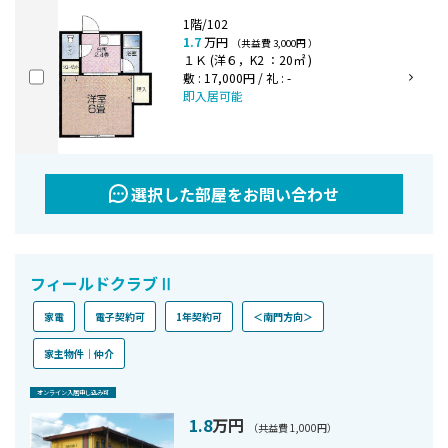
1階/102
1.7
万円
（共益費 3,000円 ）
１Ｋ (洋６，K2 ：20㎡ )
敷 : 17,000円 / 礼 : -
即入居可能
選択した部屋をお問い合わせ
フィールドクラブⅡ
家電
電子契約可
1年契約可
＜南門方向＞
家主物件｜仲介
オンライン⼊居申し込み可
1.8
万円
（共益費 1,000円）