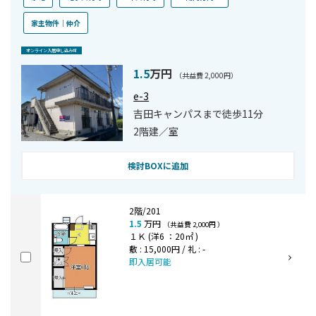
家主物件｜仲介
オンライン⼊居申し込み可
1.5
万円
（共益費 2,000円）
e-3
吉田キャンパスまで徒歩11分
2階建／室
検討BOXに追加
2階/201
1.5
万円
（共益費 2,000円 ）
１Ｋ (洋6 ：20㎡ )
敷 : 15,000円 / 礼 : -
即入居可能