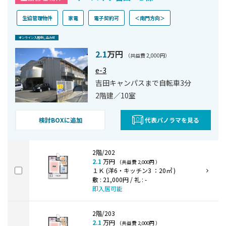
生協管理物件
家電
電子契約可
＜南門方向＞
オンライン⼊居申し込み可
2.1
万円
（共益費 2,000円）
e-3
吉田キャンパスまで自転車3分
2階建／10室
検討BOXに追加
代表パノラマを見る
2階/202
2.1
万円
（共益費 2,000円 ）
１Ｋ (洋6・キッチン3 ：20㎡ )
敷 : 21,000円 / 礼 : -
即入居可能
2階/203
2.1
万円
（共益費 2,000円 ）