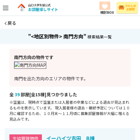
山口大学生協公式
お部屋探しサイト
検討BOX
戻る
"<地区別物件> 南門方向"
検索結果一覧
南門方向の物件です
南門を出た方向のエリアの物件です。
全
39
部屋[全15棟]⾒つかりました
※空室は、現時点で空室または⼊居者の卒業などによる退去が⾒込まれ
るものを表⽰しています。 現入居者様の退去・継続予定については１０
月に確認するため、１０月末～１１月頃に募集部屋情報が大幅に増える
見込みです。
イーハイツ吉田 B棟
生協管理物件