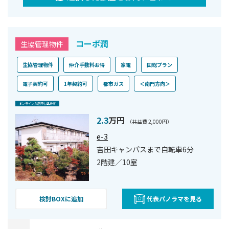
コーポ潤
生協管理物件
生協管理物件
仲介手数料お得
家電
国総プラン
電子契約可
1年契約可
都市ガス
＜南門方向＞
オンライン⼊居申し込み可
2.3
万円
（共益費 2,000円）
e-3
吉田キャンパスまで自転車6分
2階建／10室
検討BOXに追加
代表パノラマを見る