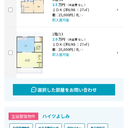
2.5
万円
（共益費 なし ）
１ＤＫ (洋6/K6 ：27㎡ )
敷 : 25,000円 / 礼 : -
即入居可能
1階/13
2.0
万円
（共益費 なし ）
１ＤＫ (洋6/K6 ：27㎡ )
敷 : 20,000円 / 礼 : -
即入居可能
選択した部屋をお問い合わせ
ハイツよしみ
生協管理物件
生協管理物件
仲介手数料お得
国総プラン
電子契約可