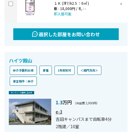
１Ｋ (洋7/k2.5 ：0㎡ )
敷 : 18,000円 / 礼 : -
即入居可能
選択した部屋をお問い合わせ
ハイツ殿山
仲介手数料お得
家電
1年契約可
＜南門方向＞
家主物件｜仲介
オンライン⼊居申し込み可
1.3
万円
（共益費 2,000円）
e-3
吉田キャンパスまで自転車4分
2階建／10室