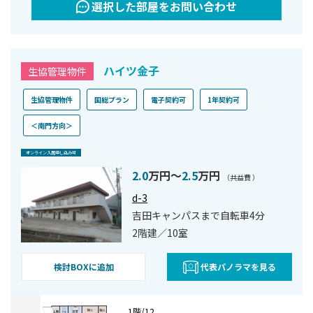
選択した部屋をお問い合わせ
ハイツ金子
生協管理物件
生協管理物件
国総プラン
電子契約可
1年契約可
＜南門方向＞
オンライン⼊居申し込み可
2.0
万円〜
2.5
万円
（共益費 ）
d-3
吉田キャンパスまで自転車4分
2階建／10室
検討BOXに追加
代表パノラマを見る
1階/12