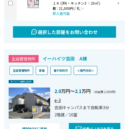
１Ｋ (洋6・キッチン3 ：20㎡ )
敷 : 21,000円 / 礼 : -
即入居可能
選択した部屋をお問い合わせ
イーハイツ吉田 A棟
生協管理物件
生協管理物件
家電
電子契約可
＜南門方向＞
オンライン⼊居申し込み可
2.0
万円〜
2.1
万円
（共益費 2,000円）
e-3
吉田キャンパスまで自転車3分
2階建／10室
検討BOXに追加
代表パノラマを見る