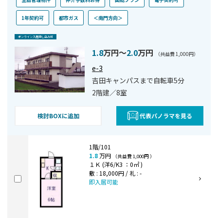
1年契約可
都市ガス
＜南門方向＞
オンライン⼊居申し込み可
1.8
万円〜
2.0
万円
（共益費 1,000円）
e-3
吉田キャンパスまで自転車5分
2階建／8室
検討BOXに追加
代表パノラマを見る
1階/101
1.8
万円
（共益費 1,000円 ）
１Ｋ (洋6/K3 ：0㎡ )
敷 : 18,000円 / 礼 : -
即入居可能