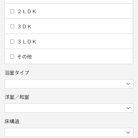
２ＬＤＫ
３ＤＫ
３ＬＤＫ
その他
浴室タイプ
洋室／和室
床構造