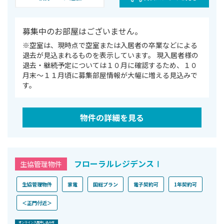
募集中のお部屋はございません。
※空室は、現時点で空室または⼊居者の卒業などによる
退去が⾒込まれるものを表⽰しています。 現入居者様の
退去・継続予定については１０月に確認するため、１０
月末～１１月頃に募集部屋情報が大幅に増える見込みで
す。
物件の詳細を見る
フローラルレジデンスⅠ
生協管理物件
生協管理物件
家電
国総プラン
電子契約可
1年契約可
＜正門付近＞
オンライン⼊居申し込み可