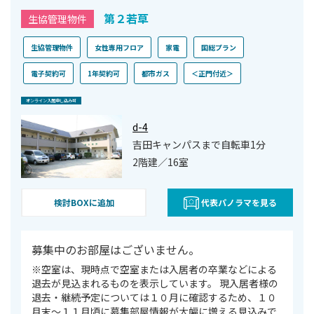
第２若草
生協管理物件
生協管理物件
女性専用フロア
家電
国総プラン
電子契約可
1年契約可
都市ガス
＜正門付近＞
オンライン⼊居申し込み可
d-4
吉田キャンパスまで自転車1分
2階建／16室
検討BOXに追加
代表パノラマを見る
募集中のお部屋はございません。
※空室は、現時点で空室または⼊居者の卒業などによる
退去が⾒込まれるものを表⽰しています。 現入居者様の
退去・継続予定については１０月に確認するため、１０
月末～１１月頃に募集部屋情報が大幅に増える見込みで