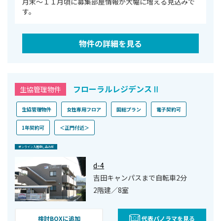
月末～１１月頃に募集部屋情報が大幅に増える見込みで
す。
物件の詳細を見る
フローラルレジデンスⅡ
生協管理物件
生協管理物件
女性専用フロア
国総プラン
電子契約可
1年契約可
＜正門付近＞
オンライン⼊居申し込み可
d-4
吉田キャンパスまで自転車2分
2階建／8室
検討BOXに追加
代表パノラマを見る