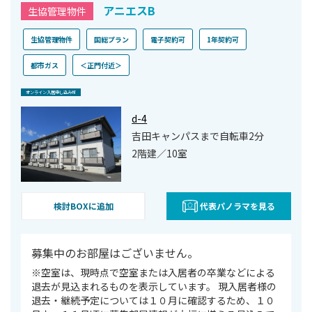
アニエスB
生協管理物件
生協管理物件
国総プラン
電子契約可
1年契約可
都市ガス
＜正門付近＞
オンライン⼊居申し込み可
d-4
吉田キャンパスまで自転車2分
2階建／10室
検討BOXに追加
代表パノラマを見る
募集中のお部屋はございません。
※空室は、現時点で空室または⼊居者の卒業などによる
退去が⾒込まれるものを表⽰しています。 現入居者様の
退去・継続予定については１０月に確認するため、１０