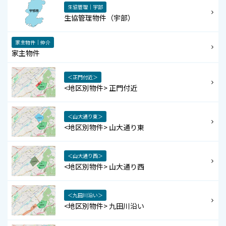
生協管理｜宇部
生協管理物件（宇部）
家主物件｜仲介
家主物件
＜正門付近＞
<地区別物件> 正門付近
＜山大通り東＞
<地区別物件> 山大通り東
＜山大通り西＞
<地区別物件> 山大通り西
＜九田川沿い＞
<地区別物件> 九田川沿い