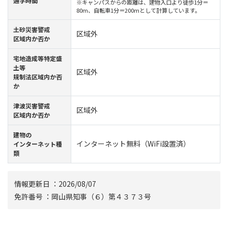
通学時間
※キャンパスからの距離は、建物入口より徒歩1分＝
80m、自転車1分＝200mとして計算しています。
⼟砂災害警戒
区域外
区域内か否か
宅地造成等特定盛
土等
区域外
規制法区域内か否
か
津波災害警戒
区域外
区域内か否か
建物の
インターネット無料（WiFi設置済）
インターネット種
類
情報更新⽇ ：2026/08/07
免許番号 ：岡山県知事（６）第４３７３号