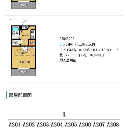
2階/B208
3.6
万円
（共益費 2,000円 ）
１Ｋ (洋6帖+ﾛﾌﾄ3帖・K3 ：18㎡ )
敷 : 72,000円 / 礼 : 36,000円
即入居可能
部屋配置図