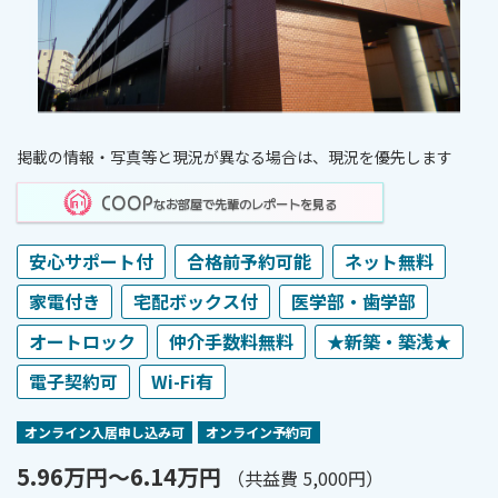
掲載の情報・写真等と現況が異なる場合は、現況を優先します
COOP
なお部屋で先輩のレポートを見る
安心サポート付
合格前予約可能
ネット無料
家電付き
宅配ボックス付
医学部・歯学部
オートロック
仲介手数料無料
★新築・築浅★
電子契約可
Wi-Fi有
オンライン⼊居申し込み可
オンライン予約可
5.96万円〜6.14万円
（共益費 5,000円）