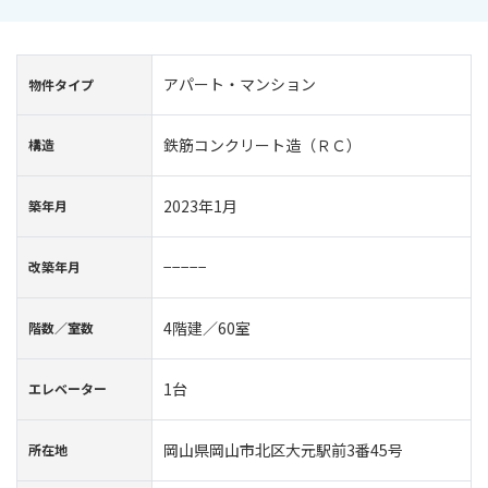
アパート・マンション
物件タイプ
鉄筋コンクリート造（ＲＣ）
構造
2023年1月
築年⽉
−−−−−
改築年月
4階建／60室
階数∕室数
1台
エレベーター
岡山県岡山市北区大元駅前3番45号
所在地