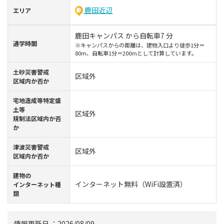
鹿田近辺
エリア
鹿田キャンパス から自転車7 分
通学時間
※キャンパスからの距離は、建物入口より徒歩1分＝
80m、自転車1分＝200mとして計算しています。
⼟砂災害警戒
区域外
区域内か否か
宅地造成等特定盛
土等
区域外
規制法区域内か否
か
津波災害警戒
区域外
区域内か否か
建物の
インターネット無料（WiFi設置済）
インターネット種
類
情報更新⽇ ：2026/08/09