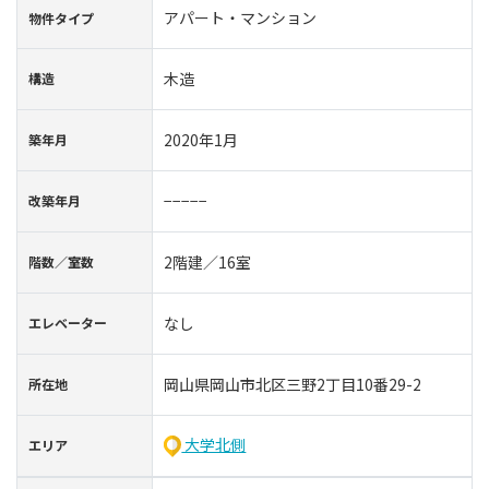
アパート・マンション
物件タイプ
木造
構造
2020年1月
築年⽉
−−−−−
改築年月
2階建／16室
階数∕室数
なし
エレベーター
岡山県岡山市北区三野2丁目10番29-2
所在地
大学北側
エリア