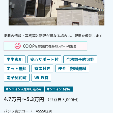
掲載の情報・写真等と現況が異なる場合は、現況を優先します
COOP
なお部屋で先輩のレポートを見る
学生専用
安心サポート付
合格前予約可能
ネット無料
家電付き
仲介手数料無料
電子契約可
Wi-Fi有
オンライン⼊居申し込み可
オンライン予約可
4.7万円〜5.3万円
（共益費 3,000円）
パンフ表⽰コード：ASSS0230