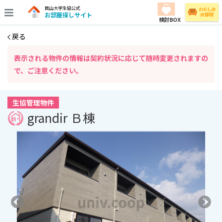
岡山大学生協公式
お部屋探しサイト
検討BOX
戻る
表⽰される物件の情報は契約状況に応じて随時変更されますの
で、ご注意ください。
生協管理物件
grandir Ｂ棟