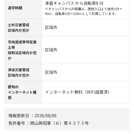
津島キャンパス から自転車8 分
通学時間
※キャンパスからの距離は、建物入口より徒歩1分＝
80m、自転車1分＝200mとして計算しています。
⼟砂災害警戒
区域外
区域内か否か
宅地造成等特定盛
土等
区域外
規制法区域内か否
か
津波災害警戒
区域外
区域内か否か
建物の
インターネット無料（WiFi設置済）
インターネット種
類
情報更新⽇ ：2026/08/06
免許番号 ：岡山県知事（６）第４３７３号