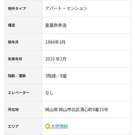
アパート・マンション
物件タイプ
重量鉄骨造
構造
1984年3月
築年⽉
2010 年2月
改築年月
3階建／8室
階数∕室数
なし
エレベーター
岡山県 岡山市北区清心町6番15号
所在地
大学南側
エリア