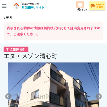
岡山大学生協公式
お部屋探しサイト
検討BOX
戻る
表⽰される物件の情報は契約状況に応じて随時変更されますの
で、ご注意ください。
生協管理物件
エヌ・メゾン清心町