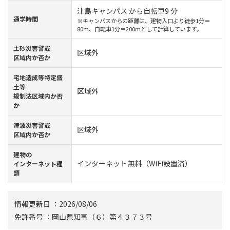
津島キャンパス から自転車9 分
通学時間
※キャンパスからの距離は、建物入口より徒歩1分＝
80m、自転車1分＝200mとして計算しています。
⼟砂災害警戒
区域外
区域内か否か
宅地造成等特定盛
土等
区域外
規制法区域内か否
か
津波災害警戒
区域外
区域内か否か
建物の
インターネット無料（WiFi設置済）
インターネット種
類
情報更新⽇ ：2026/08/06
免許番号 ：岡山県知事（６）第４３７３号