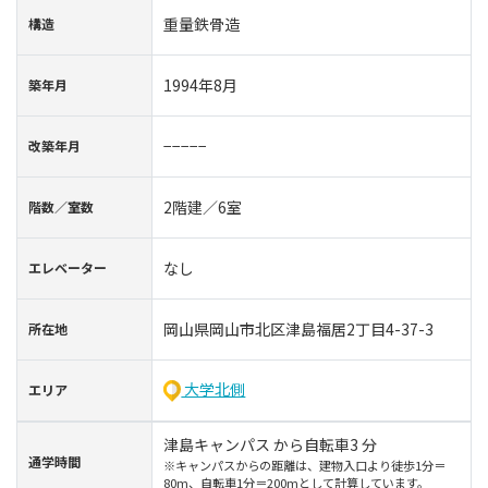
重量鉄骨造
構造
1994年8月
築年⽉
−−−−−
改築年月
2階建／6室
階数∕室数
なし
エレベーター
岡山県岡山市北区津島福居2丁目4-37-3
所在地
大学北側
エリア
津島キャンパス から自転車3 分
通学時間
※キャンパスからの距離は、建物入口より徒歩1分＝
80m、自転車1分＝200mとして計算しています。