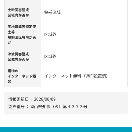
⼟砂災害警戒
警戒区域
区域内か否か
宅地造成等特定盛
土等
区域外
規制法区域内か否
か
津波災害警戒
区域外
区域内か否か
建物の
インターネット無料（WiFi設置済）
インターネット種
類
情報更新⽇ ：2026/08/09
免許番号 ：岡山県知事（６）第４３７３号