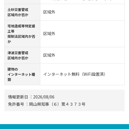
⼟砂災害警戒
区域外
区域内か否か
宅地造成等特定盛
土等
区域外
規制法区域内か否
か
津波災害警戒
区域外
区域内か否か
建物の
インターネット無料（WiFi設置済）
インターネット種
類
情報更新⽇ ：2026/08/06
免許番号 ：岡山県知事（６）第４３７３号