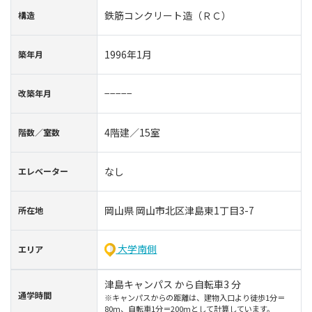
鉄筋コンクリート造（ＲＣ）
構造
1996年1月
築年⽉
−−−−−
改築年月
4階建／15室
階数∕室数
なし
エレベーター
岡山県 岡山市北区津島東1丁目3-7
所在地
大学南側
エリア
津島キャンパス から自転車3 分
通学時間
※キャンパスからの距離は、建物入口より徒歩1分＝
80m、自転車1分＝200mとして計算しています。