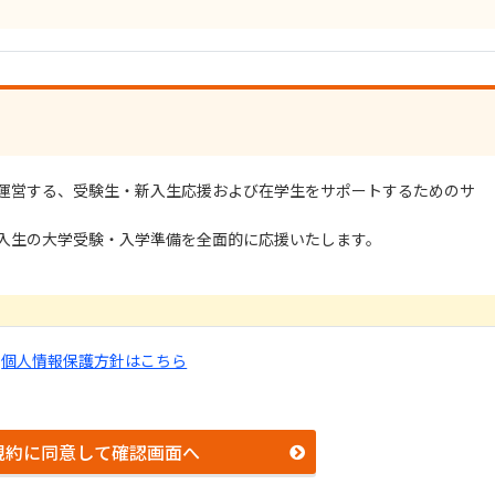
運営する、受験生・新入生応援および在学生をサポートするためのサ
入生の大学受験・入学準備を全面的に応援いたします。
個人情報保護方針はこちら
以下「松山大学生協」という）及び生活協同組合連合会大学生活協同
規約に同意して確認画面へ
中国四国事業連合」という）が運営する 受験生・新入生応援サイト
の利用に関し、以下の利用規約の内容を承諾の上、利用するものとしま