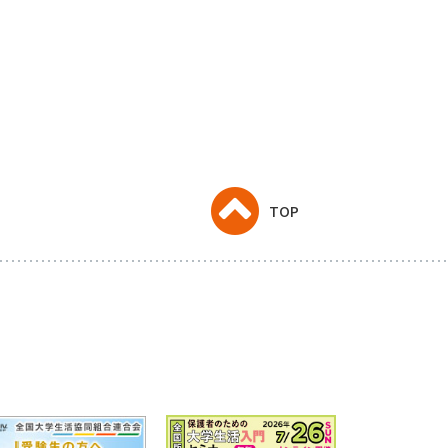
TOP
と
常