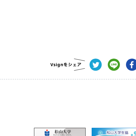
す。
この利用規約の他に、当サイト内の個別サ
上、利用することになります。
また、当サイトからリンクされた大学生協
う）等の他サイトの利用規約が存在する場
2. ユーザーの資格
当サイトを利用できるユーザーは以下の方
松山大学生協に係る大学の受験生およ
松山大学生協に係る大学の入学が決ま
3. アカウント
本サービスの利用に際して、情報を登
なる場合があります。この場合、ユー
に最新の情報となるよう修正しなけれ