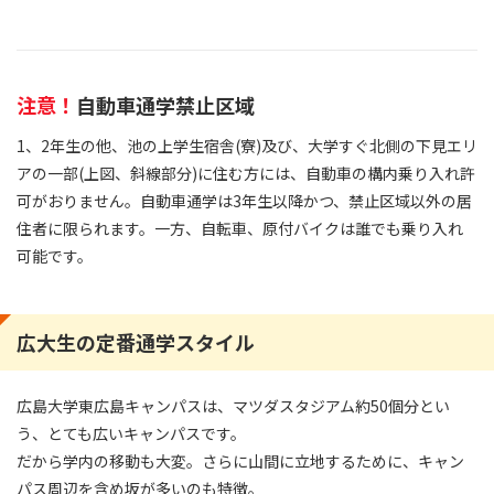
注意！
自動車通学禁止区域
1、2年生の他、池の上学生宿舎(寮)及び、大学すぐ北側の下見エリ
アの一部(上図、斜線部分)に住む方には、自動車の構内乗り入れ許
可がおりません。自動車通学は3年生以降かつ、禁止区域以外の居
住者に限られます。一方、自転車、原付バイクは誰でも乗り入れ
可能です。
広大生の定番通学スタイル
広島大学東広島キャンパスは、マツダスタジアム約50個分とい
う、とても広いキャンパスです。
だから学内の移動も大変。さらに山間に立地するために、キャン
パス周辺を含め坂が多いのも特徴。