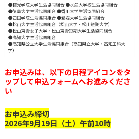
●梅光学院⼤学⽣活協同組合 ●⽔産⼤学校⽣活協同組合
●徳島⼤学⽣活協同組合 ●⾹川⼤学⽣活協同組合
●四国学院⽣活協同組合 ●愛媛⼤学⽣活協同組合
●松⼭⼤学⽣活協同組合（松⼭⼤学・松⼭短期⼤学）
●松⼭東雲⼥⼦⼤学・松⼭東雲短期⼤学⽣活協同組合
●⾼知⼤学⽣活協同組合
●⾼知県公⽴⼤学⽣活協同組合（⾼知県⽴⼤学・⾼知⼯科⼤
学）
お申込みは、以下の日程アイコンをタ
ップして申込フォームへお進みくださ
い
お申込み締切
2026年9月19日（土）午前10時