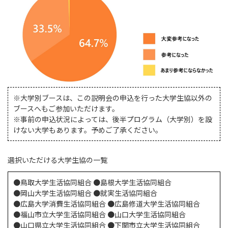
※大学別ブースは、この説明会の申込を行った大学生協以外の
ブースへもご参加いただけます。
※事前の申込状況によっては、後半プログラム（大学別）を設
けない大学もあります。予めご了承ください。
選択いただける大学生協の一覧
●⿃取⼤学⽣活協同組合 ●島根⼤学⽣活協同組合
●岡⼭⼤学⽣活協同組合 ●就実⽣活協同組合
●広島⼤学消費⽣活協同組合 ●広島修道⼤学⽣活協同組合
●福⼭市⽴⼤学⽣活協同組合 ●⼭⼝⼤学⽣活協同組合
●⼭⼝県⽴⼤学⽣活協同組合 ●下関市⽴⼤学⽣活協同組合